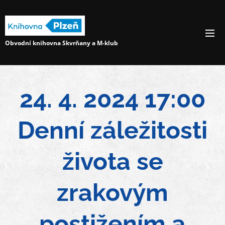
Obvodní knihovna Skvrňany a M-klub
24. 4. 2024 17:00
Denní záležitosti
života se
zrakovým
postižením a