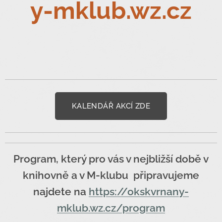
y-mklub.wz.cz
KALENDÁŘ AKCÍ ZDE
Program, který pro vás v nejbližší době v
Denní
knihovně a v M-klubu připravujeme
záležitost
najdete na
https://okskvrnany-
i života
mklub.wz.cz/program
se
Výstava