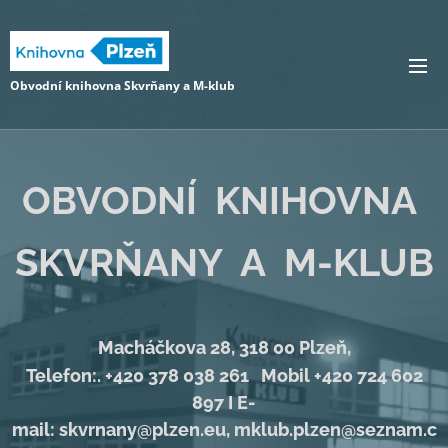
Obvodní knihovna Skvrňany a M-klub
OBVODNÍ KNIHOVNA
SKVRŇANY
A M-KLUB
Macháčkova 28, 318 00 Plzeň,
Telefon:. +420 378 038 261 Mobil +420 724 602
897 I E-
mail: skvrnany@plzen.eu, mklub.plzen@seznam.c